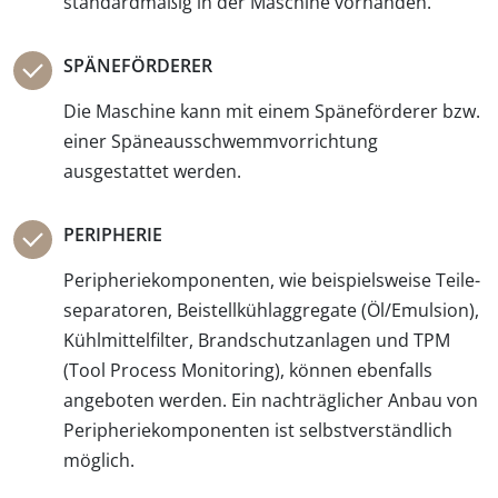
standardmäßig in der Maschine vorhanden.
SPÄNEFÖRDERER
Die Maschine kann mit einem Späne­förderer bzw.
einer Späne­ausschwemm­vorrichtung
ausgestattet werden.
PERIPHERIE
Peripheriekomponenten, wie beispiels­weise Teile­
separatoren, Beistell­kühlaggregate (Öl/Emulsion),
Kühlmittel­filter, Brandschutz­anlagen und TPM
(Tool Process Monitoring), können ebenfalls
angeboten werden. Ein nach­träglicher Anbau von
Peripherie­komponenten ist selbst­verständlich
möglich.