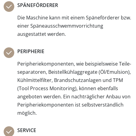
SPÄNEFÖRDERER
Die Maschine kann mit einem Späne­förderer bzw.
einer Späne­ausschwemm­vorrichtung
ausgestattet werden.
PERIPHERIE
Peripheriekomponenten, wie beispiels­weise Teile­
separatoren, Beistell­kühlaggregate (Öl/Emulsion),
Kühlmittel­filter, Brandschutz­anlagen und TPM
(Tool Process Monitoring), können ebenfalls
angeboten werden. Ein nach­träglicher Anbau von
Peripherie­komponenten ist selbst­verständlich
möglich.
SERVICE